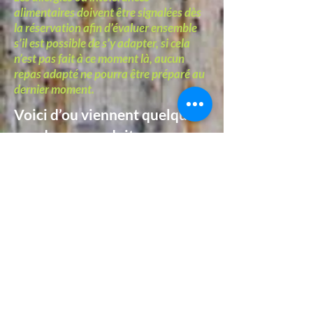
alimentaires doivent être signalées dès
la réservation afin d’évaluer ensemble
s’il est possible de s’y adapter, si cela
n’est pas fait à ce moment là, aucun
repas adapté ne pourra être préparé au
dernier moment.
Voici d’ou viennent quelques
uns de nos produits :
- Les Fromages et yaourts : de la
cooperative Laitière du
Chambeyron à Barcelonnette
- Rhubarbe, herbes aromatiques
et salades vertes : de notre potager
en saison estivale.
- Les oeufs : de nos poules élevées
en plein-air
- Pâtes aux oeufs frais faites par