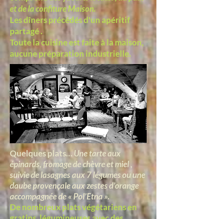
et de la confiture Maison.
Les dîners précédés d'un apéritif
partagé .
Toute la cuisine est faite à la maison,
aucune préparation industrielle.
Quelques plats
…
Une tarte aux
épinards, fromage de chèvre et miel ,
suivie de lasagnes aux 7 légumes ou une
daube provençale aux zestes d’orange
accompagnée de « Pol’Etna ».
De nombreux plats végétariens en
gratins, légumineuses avec des