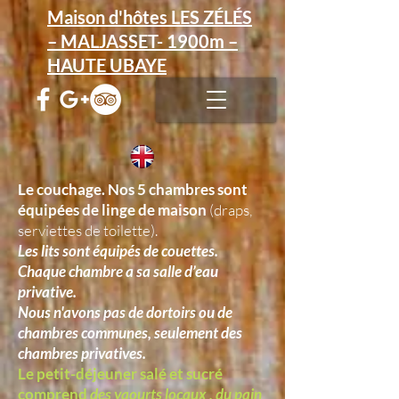
Maison d'hôtes LES ZÉLÉS
– MALJASSET- 1900m –
HAUTE UBAYE
Le couchage.
Nos 5 chambres sont
équipées de linge de maison
(draps,
serviettes de toilette).
Les lits sont équipés de couettes.
Chaque chambre a sa salle d’eau
privative.
Nous n'avons pas de dortoirs ou de
chambres communes, seulement des
chambres privatives.
Le petit-déjeuner salé et sucré
comprend
des yaourts locaux , du pain