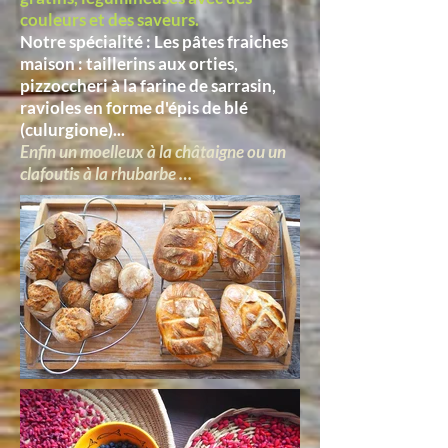
couleurs
et des saveurs.
Notre spécialité : Les pâtes fraiches
maison : taillerins aux orties,
pizzoccheri à la farine de sarrasin,
ravioles en forme d'épis de blé
(culurgione)...
Enfin un moelleux à la châtaigne ou un
clafoutis à la rhubarbe …